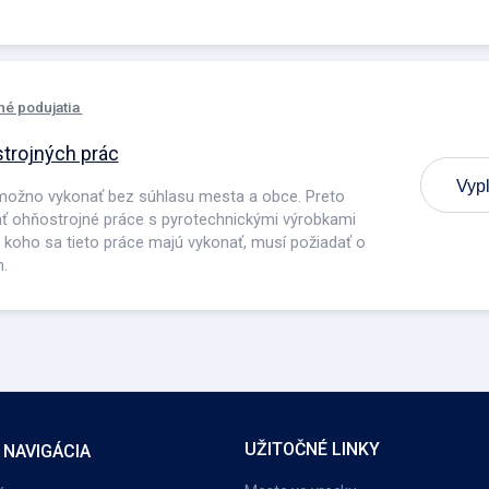
né podujatia
trojných prác
Vypl
možno vykonať bez súhlasu mesta a obce. Preto
ať ohňostrojné práce s pyrotechnickými výrobkami
pre koho sa tieto práce majú vykonať, musí požiadať o
.
UŽITOČNÉ LINKY
 NAVIGÁCIA