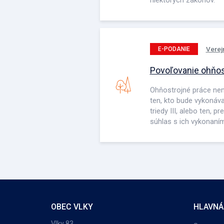
Verej
E-PODANIE
Povoľovanie ohňos
Ohňostrojné práce ne
ten, kto bude vykonáv
triedy III, alebo ten, 
súhlas s ich vykonaním
OBEC VLKY
HLAVNÁ
Vlky 83