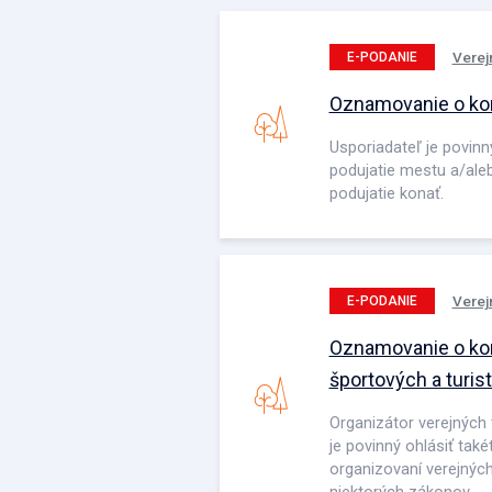
Verej
E-PODANIE
Oznamovanie o kon
Usporiadateľ je povinn
podujatie mestu a/aleb
podujatie konať.
Verej
E-PODANIE
Oznamovanie o kon
športových a turis
Organizátor verejných 
je povinný ohlásiť tak
organizovaní verejnýc
niektorých zákonov.