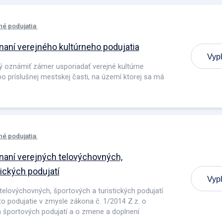
né podujatia
aní verejného kultúrneho podujatia
Vypl
ý oznámiť zámer usporiadať verejné kultúrne
o príslušnej mestskej časti, na území ktorej sa má
né podujatia
aní verejných telovýchovných,
tických podujatí
Vypl
telovýchovných, športových a turistických podujatí
éto podujatie v zmysle zákona č. 1/2014 Z.z. o
h športových podujatí a o zmene a doplnení