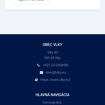
OBEC VLKY
Vlky 83
900 44 Vlky
+421 24 5958480
obec@vlky.eu
https://www.vlky.eu/
HLAVNÁ NAVIGÁCIA
Samospráva