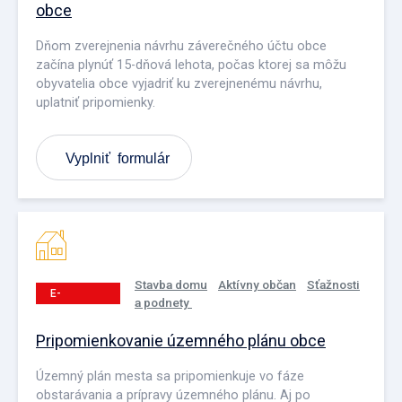
obce
Dňom zverejnenia návrhu záverečného účtu obce
začína plynúť 15-dňová lehota, počas ktorej sa môžu
obyvatelia obce vyjadriť ku zverejnenému návrhu,
uplatniť pripomienky.
Vyplniť formulár
Stavba domu
Aktívny občan
Sťažnosti
E-
a podnety
PODANIE
Pripomienkovanie územného plánu obce
Územný plán mesta sa pripomienkuje vo fáze
obstarávania a prípravy územného plánu. Aj po