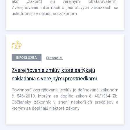
ako „zákon“) sú verejnými obstarávateľmi.
Zverejňovanie informácií o jednotlivých zákazkách sa
uskutočňuje v súlade so zákonom.
Financie
INFOSLUŽBA
Zverejňovanie zmlúv, ktoré sa týkajú
nakladania s verejnými prostriedkami
Povinnosť zverejňovania zmlúv je definovaná zákonom
č. 546/2010, ktorým sa dopĺňa zákon č. 40/1964 Zb.
Občiansky zákonník v znení neskorších predpisov a
ktorým sa dopĺňajú niektoré zákony