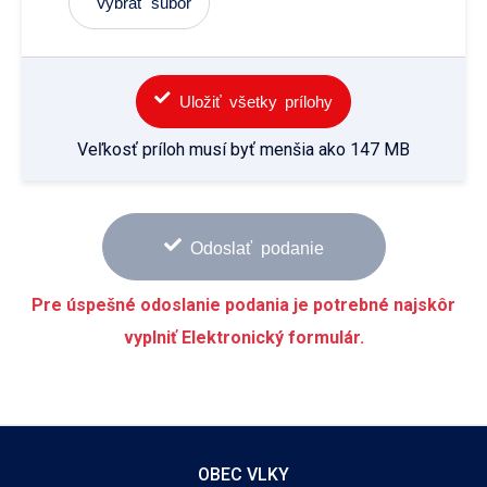
Vybrať súbor
Uložiť všetky prílohy
Veľkosť príloh musí byť menšia ako 147 MB
Odoslať podanie
Pre úspešné odoslanie podania je potrebné najskôr
vyplniť Elektronický formulár.
OBEC VLKY