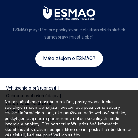
ESMAO je systém pre poskytovanie elektronických služieb
samosprávy miest a obcí.
Máte záujem o ESMAO?
|
Vyhlásenie o prístupnosti
|
Ochrana osobných údajov
Na prispôsobenie obsahu a reklám, poskytovanie funkcií
Aktualizácia nastavení
sociálnych médií a analýzu návštevnosti používame súbory
cookies
cookie. Informácie o tom, ako používate naše webové stránky,
poskytujeme aj našim partnerom v oblasti sociálnych médií,
Správcom obsahu je Obec
inzercie a analýzy. Títo partneri môžu príslušné informácie
Vlky, technickým
skombinovať s ďalšími údajmi, ktoré ste im poskytli alebo ktoré od
vás získali, keď ste používali ich služby.
prevádzkovateľom je Obec