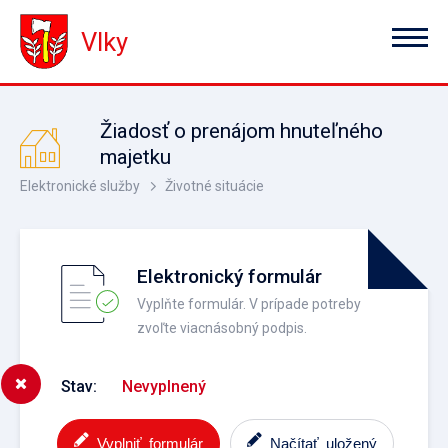
Vlky
Žiadosť o prenájom hnuteľného
majetku
Elektronické služby
Životné situácie
Elektronický formulár
Vyplňte formulár. V prípade potreby
zvoľte viacnásobný podpis.
Stav:
Nevyplnený
Vyplniť formulár
Načítať uložený