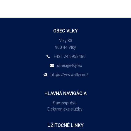
OBEC VLKY
Vlky 83
900 44 Vlky
+421 24 5958480
obec@vlky.eu
https://www.vlky.eu/
HLAVNÁ NAVIGÁCIA
Samospráva
Elektronické služby
UŽITOČNÉ LINKY