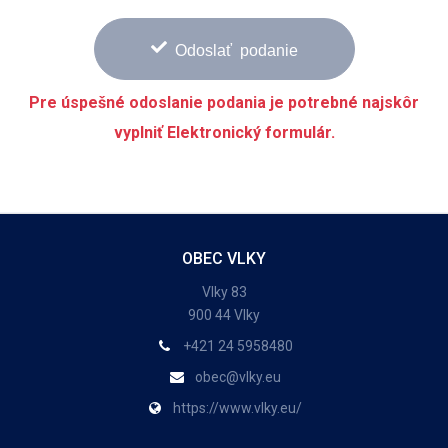
Odoslať podanie
Pre úspešné odoslanie podania je potrebné najskôr
vyplniť Elektronický formulár.
OBEC VLKY
Vlky 83
900 44 Vlky
+421 24 5958480
obec@vlky.eu
https://www.vlky.eu/